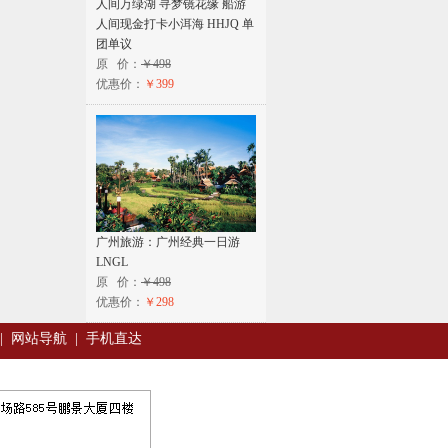
人间万绿湖 寻梦镜花缘 船游
人间现金打卡小洱海 HHJQ 单
团单议
原 价：
￥498
优惠价：
￥399
广州旅游：广州经典一日游
LNGL
原 价：
￥498
优惠价：
￥298
|
网站导航
|
手机直达