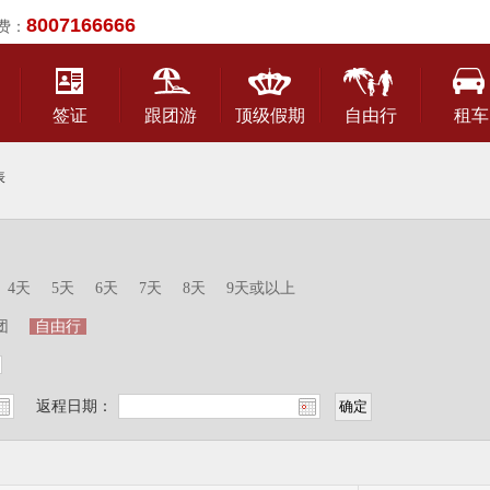
8007166666
费：
签证
跟团游
顶级假期
自由行
租车
表
4天
5天
6天
7天
8天
9天或以上
团
自由行
返程日期：