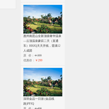
惠州南昆山全新顶级奢华温泉
—云顶温泉豪叹二天（直通
车）HHJQ天天开线，需满12
人成团
原 价：
￥399
优惠价：
￥299
深圳金品一日游 (金品线
路)PPJQ
原 价：
￥498