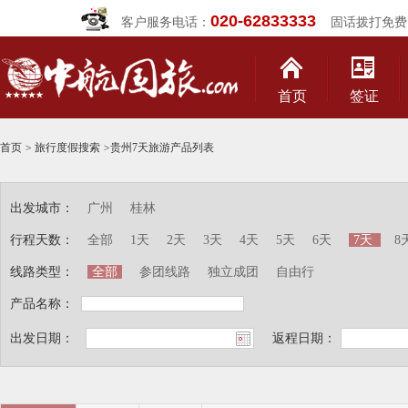
020-62833333
客户服务电话：
固话拨打免费
首页
签证
首页
>
旅行度假搜索
>
贵州7天旅游产品列表
出发城市：
广州
桂林
行程天数：
全部
1天
2天
3天
4天
5天
6天
7天
8
线路类型：
全部
参团线路
独立成团
自由行
产品名称：
出发日期：
返程日期：