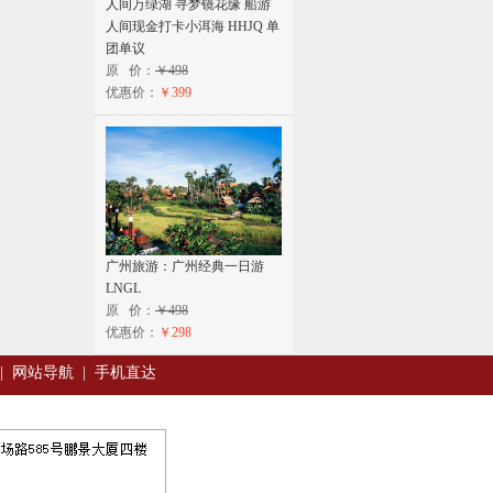
人间万绿湖 寻梦镜花缘 船游
人间现金打卡小洱海 HHJQ 单
团单议
原 价：
￥498
优惠价：
￥399
广州旅游：广州经典一日游
LNGL
原 价：
￥498
优惠价：
￥298
|
网站导航
|
手机直达