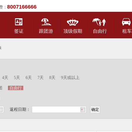
8007166666
费：
签证
跟团游
顶级假期
自由行
租车
表
4天
5天
6天
7天
8天
9天或以上
团
自由行
返程日期：