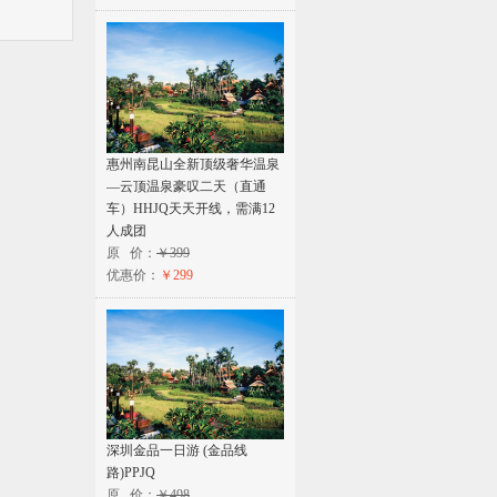
惠州南昆山全新顶级奢华温泉
—云顶温泉豪叹二天（直通
车）HHJQ天天开线，需满12
人成团
原 价：
￥399
优惠价：
￥299
深圳金品一日游 (金品线
路)PPJQ
原 价：
￥498