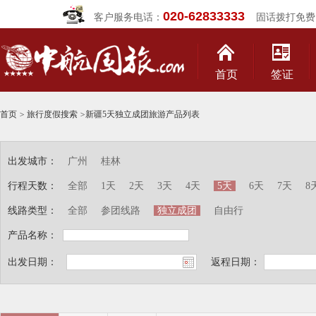
020-62833333
客户服务电话：
固话拨打免费
首页
签证
首页
>
旅行度假搜索
>
新疆5天独立成团旅游产品列表
出发城市：
广州
桂林
行程天数：
全部
1天
2天
3天
4天
5天
6天
7天
8
线路类型：
全部
参团线路
独立成团
自由行
产品名称：
出发日期：
返程日期：