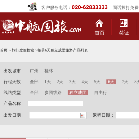
020-62833333
客户服务电话：
固话拨打免费
首页
签证
首页
>
旅行度假搜索
>
帕劳6天独立成团旅游产品列表
出发城市：
广州
桂林
行程天数：
全部
1天
2天
3天
4天
5天
6天
7天
8
线路类型：
全部
参团线路
独立成团
自由行
产品名称：
出发日期：
返程日期：