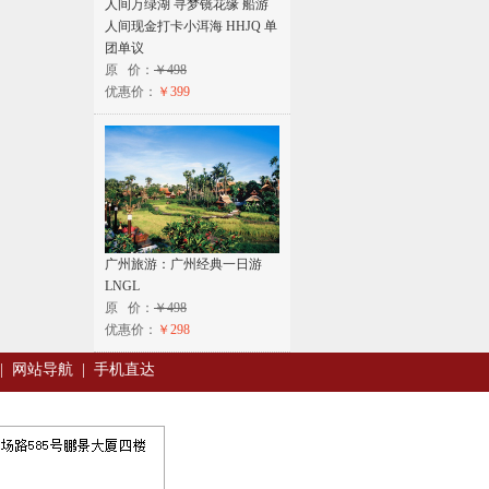
人间万绿湖 寻梦镜花缘 船游
人间现金打卡小洱海 HHJQ 单
团单议
原 价：
￥498
优惠价：
￥399
广州旅游：广州经典一日游
LNGL
原 价：
￥498
优惠价：
￥298
|
网站导航
|
手机直达