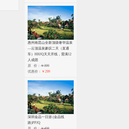
惠州南昆山全新顶级奢华温泉
—云顶温泉豪叹二天（直通
车）HHJQ天天开线，需满12
人成团
原 价：
￥399
优惠价：
￥299
深圳金品一日游 (金品线
路)PPJQ
原 价：
￥498