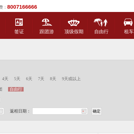
8007166666
费：
签证
跟团游
顶级假期
自由行
租车
4天
5天
6天
7天
8天
9天或以上
团
自由行
返程日期：