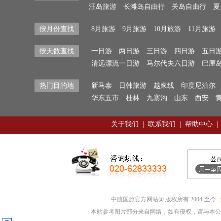
汪岛旅游
长滩岛自由行
关岛自由行
夏
按月份查找
8月旅游
9月旅游
10月旅游
11月旅游
按天数查找
一日游
两日游
三日游
四日游
五日
清远漂流一日游
马尔代夫六日游
巴厘
热门目的地
新马泰
日韩旅游
越柬线
印度尼泊尔
华东五市
桂林
九寨沟
山东
西安
关于我们
|
联系我们
|
帮助中心
|
中航国旅
官方网站@ 版权所有 2004-至今
本站参考图片部分来自网络，如有侵权，请与本公