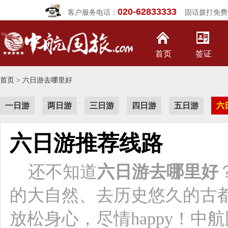
020-62833333
客户服务电话：
固话拨打免费
首页
签证
首页 > 六日游去哪里好
一日游
两日游
三日游
四日游
五日游
六
六日游推荐线路
还不知道
六日游去哪里好
的大自然、去历史悠久的古
放松身心，尽情happy！中