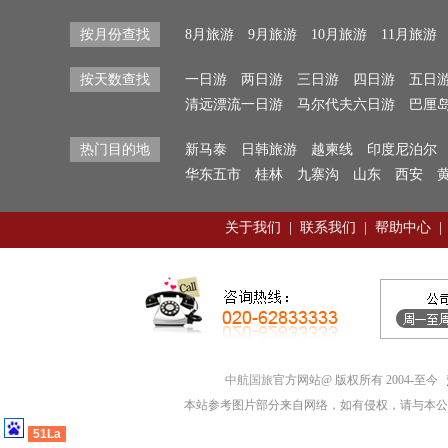
按月份查找
8月旅游
9月旅游
10月旅游
11月旅游
按天数查找
一日游
两日游
三日游
四日游
五日
清远漂流一日游
马尔代夫六日游
巴厘
热门目的地
新马泰
日韩旅游
越柬线
印度尼泊尔
华东五市
桂林
九寨沟
山东
西安
关于我们
|
联系我们
|
帮助中心
|
中航国旅
官方网站@ 版权所有 2004-至今
本站参考图片部分来自网络，如有侵权，请与本公
51La