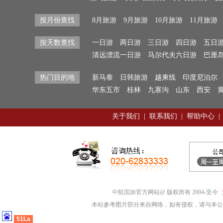
按月份查找
8月旅游
9月旅游
10月旅游
11月旅游
按天数查找
一日游
两日游
三日游
四日游
五日
清远漂流一日游
马尔代夫六日游
巴厘
热门目的地
新马泰
日韩旅游
越柬线
印度尼泊尔
华东五市
桂林
九寨沟
山东
西安
关于我们
|
联系我们
|
帮助中心
|
中航国旅
官方网站@ 版权所有 2004-至今
本站参考图片部分来自网络，如有侵权，请与本公
51La