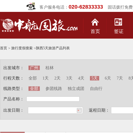
020-62833333
客户服务电话：
固话拨打免费
首页
签证
首页
>
旅行度假搜索
>
陕西5天旅游产品列表
出发城市：
广州
桂林
行程天数：
全部
1天
2天
3天
4天
5天
6天
7天
8
线路类型：
全部
参团线路
独立成团
自由行
产品名称：
出发日期：
返程日期：