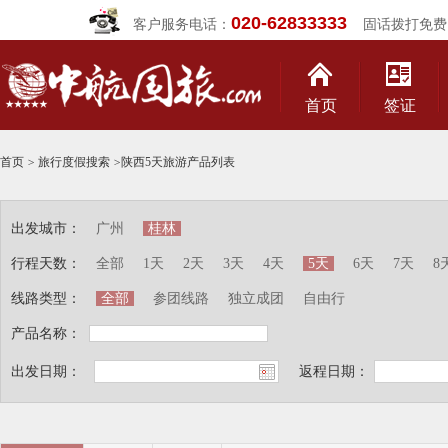
020-62833333
客户服务电话：
固话拨打免费
首页
签证
首页
>
旅行度假搜索
>
陕西5天旅游产品列表
出发城市：
广州
桂林
行程天数：
全部
1天
2天
3天
4天
5天
6天
7天
8
线路类型：
全部
参团线路
独立成团
自由行
产品名称：
出发日期：
返程日期：