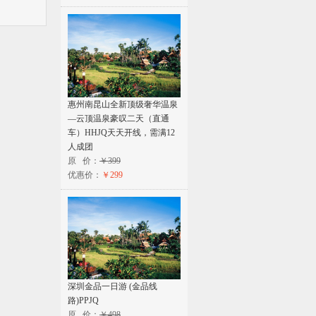
惠州南昆山全新顶级奢华温泉
—云顶温泉豪叹二天（直通
车）HHJQ天天开线，需满12
人成团
原 价：
￥399
优惠价：
￥299
深圳金品一日游 (金品线
路)PPJQ
原 价：
￥498