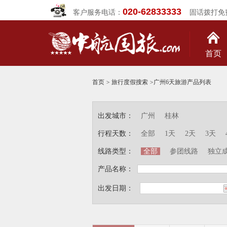
020-62833333
客户服务电话：
固话拨打免
首页
首页
>
旅行度假搜索
>
广州6天旅游产品列表
出发城市：
广州
桂林
行程天数：
全部
1天
2天
3天
线路类型：
全部
参团线路
独立
产品名称：
出发日期：