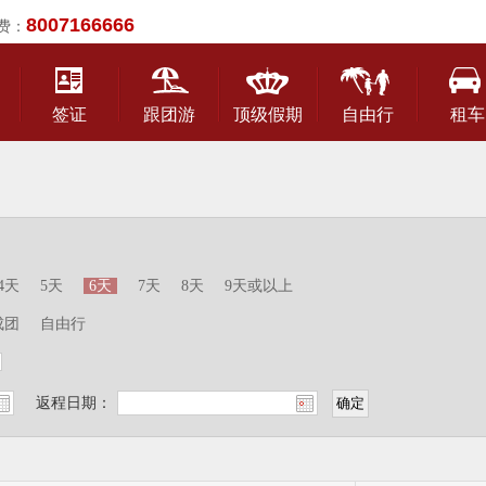
8007166666
费：
签证
跟团游
顶级假期
自由行
租车
4天
5天
6天
7天
8天
9天或以上
成团
自由行
返程日期：