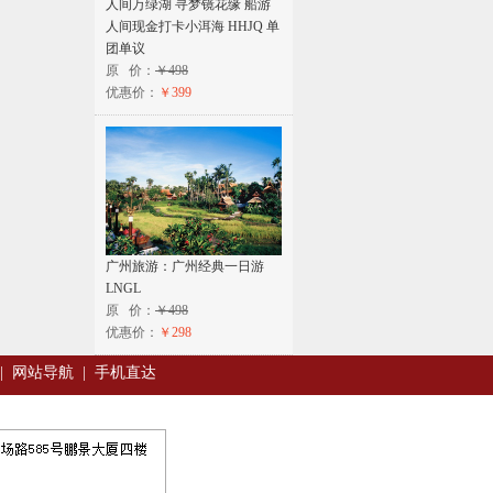
人间万绿湖 寻梦镜花缘 船游
人间现金打卡小洱海 HHJQ 单
团单议
原 价：
￥498
优惠价：
￥399
广州旅游：广州经典一日游
LNGL
原 价：
￥498
优惠价：
￥298
|
网站导航
|
手机直达