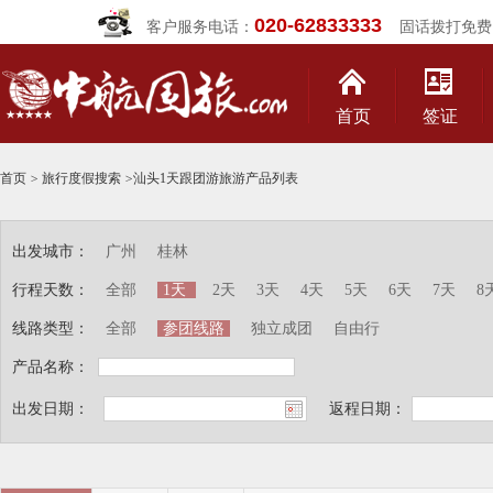
020-62833333
客户服务电话：
固话拨打免费
首页
签证
首页
>
旅行度假搜索
>
汕头1天跟团游旅游产品列表
出发城市：
广州
桂林
行程天数：
全部
1天
2天
3天
4天
5天
6天
7天
8
线路类型：
全部
参团线路
独立成团
自由行
产品名称：
出发日期：
返程日期：