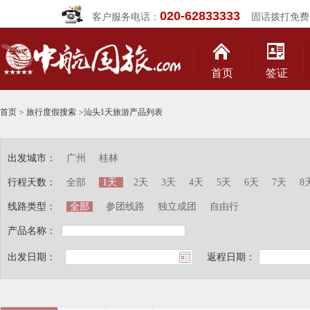
020-62833333
客户服务电话：
固话拨打免费
首页
签证
首页
>
旅行度假搜索
>
汕头1天旅游产品列表
出发城市：
广州
桂林
行程天数：
全部
1天
2天
3天
4天
5天
6天
7天
8
线路类型：
全部
参团线路
独立成团
自由行
产品名称：
出发日期：
返程日期：