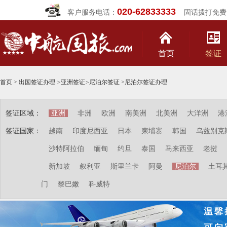
020-62833333
客户服务电话：
固话拨打免费
首页
签证
首页
>
出国签证办理
>
亚洲签证
>
尼泊尔签证
>
尼泊尔签证办理
签证区域：
亚洲
非洲
欧洲
南美洲
北美洲
大洋洲
港
签证国家：
越南
印度尼西亚
日本
柬埔寨
韩国
乌兹别克
沙特阿拉伯
缅甸
约旦
泰国
马来西亚
老挝
新加坡
叙利亚
斯里兰卡
阿曼
尼泊尔
土耳
门
黎巴嫩
科威特