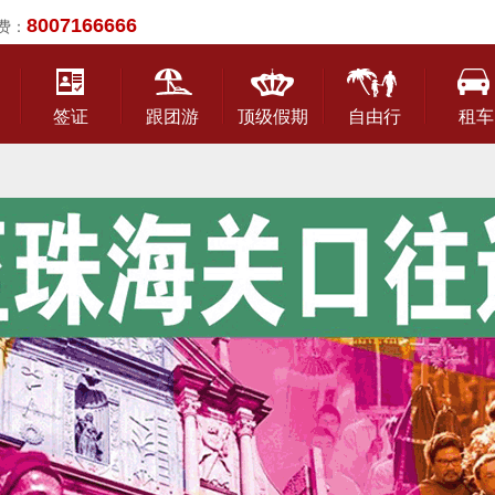
8007166666
费：
签证
跟团游
顶级假期
自由行
租车