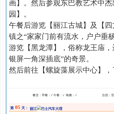
画】。然后参观东巴教艺术中杰
园】。
午餐后游览【丽江古城】及【四
镇之“家家门前有流水，户户垂
游览【黑龙潭】，俗称龙王庙，远
银屏一角深插底”的奇景。
然后前往【螺旋藻展示中心】，
餐含：
早餐：√ 午餐：√ 晚餐：√
住宿：
05
第
天：
丽江
大理