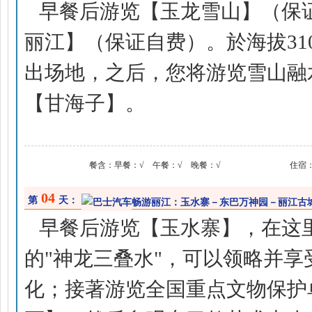
早餐后游览【玉龙雪山】（保
丽江】（保证自费）。於海拔31
出场地，之后，您将游览雪山融
【甘海子】。
餐含：
早餐：√ 午餐：√ 晚餐：√
住宿
04
第
天：
畅游丽江：玉水寨－东巴万神园－丽江古
早餐后游览【玉水寨】，在这
的"神龙三叠水"，可以领略并
化；接著游览全国重点文物保护