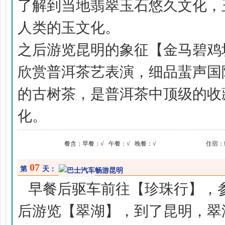
了解到当地翡翠玉石悠久文化，
人类的玉文化。
之后游览昆明的象征【金马碧鸡
欣赏普洱茶艺表演，细品蜚声国
的古树茶，是普洱茶中顶级的收
化。
餐含：
早餐：√ 午餐：√ 晚餐：√
住宿：
07
第
天：
畅游昆明
早餐后驱车前往【珍珠行】，
后游览【翠湖】，到了昆明，翠