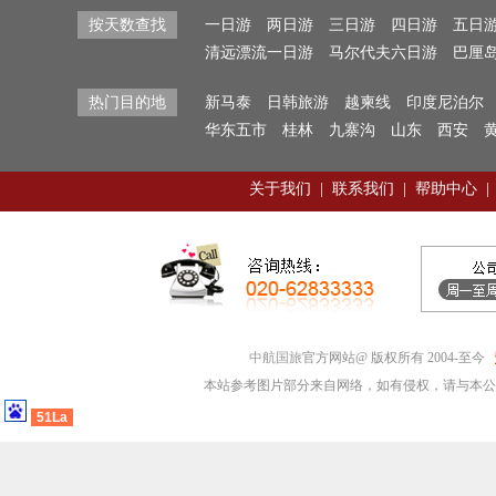
按天数查找
一日游
两日游
三日游
四日游
五日
清远漂流一日游
马尔代夫六日游
巴厘
热门目的地
新马泰
日韩旅游
越柬线
印度尼泊尔
华东五市
桂林
九寨沟
山东
西安
关于我们
|
联系我们
|
帮助中心
|
中航国旅
官方网站@ 版权所有 2004-至今
本站参考图片部分来自网络，如有侵权，请与本公
51La