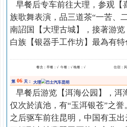
早餐后专车前往大理，参观【
族歌舞表演，品三道茶“一苦、二
南詔国【大理古城】，接著游览
白族【银器手工作坊】最為有特
餐含：
早餐：√ 午餐：√ 晚餐：√
住宿：
06
第
天：
大理
昆明
早餐后游览【洱海公园】，洱
仅次於滇池，有“玉洱银苍”之誉
之后驱车前往昆明，中国有玉出