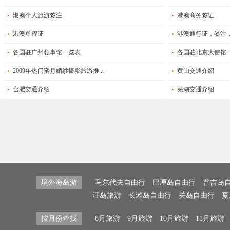
港澳个人旅游签注
港澳商务签证
港澳单程证
港澳通行证，签注
各国驻广州领事馆一览表
各国驻北京大使馆
2009年热门蜜月婚纱摄影旅游推...
黄山交通介绍
合肥交通介绍
芜湖交通介绍
境外海岛游
马尔代夫自由行
巴厘岛自由行
普吉岛
汪岛旅游
长滩岛自由行
关岛自由行
夏
按月份查找
8月旅游
9月旅游
10月旅游
11月旅游