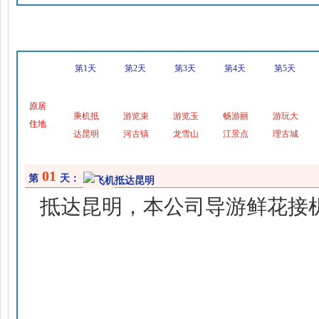
行程安排
第1天
第2天
第3天
第4天
第5天
原居
乘机抵
游览束
游览玉
畅游丽
游玩大
住地
达昆明
河古镇
龙雪山
江景点
理古城
01
第
天：
抵达昆明
抵达昆明，本公司导游鲜花接