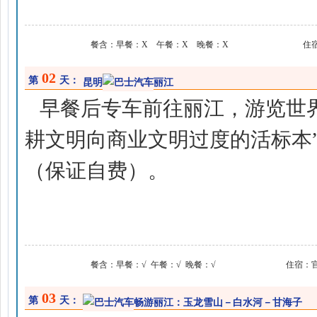
餐含：
早餐：X 午餐：X 晚餐：X
住
02
第
天：
昆明
丽江
早餐后专车前往丽江，游览世界
耕文明向商业文明过度的活标本
（保证自费）。
餐含：
早餐：√ 午餐：√ 晚餐：√
住宿：
03
第
天：
畅游丽江：玉龙雪山－白水河－甘海子