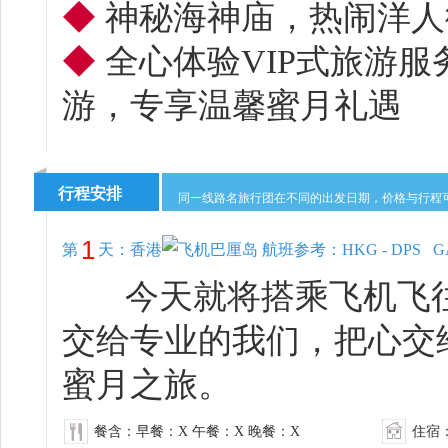
◆
神秘海神庙，热闹洋人
◆
全心体验VIP式旅游
游，专享温馨蜜月礼遇
行程安排
同一线路名旅行团在不同的出发日期，价格与行程
1
第
天：
香港
巴厘岛 航班参考：HKG - DPS GA85
今天就将搭乘飞机飞往
交给专业的我们，把心交
蜜月之旅。
餐含：早餐：X 午餐：X 晚餐：X
住宿