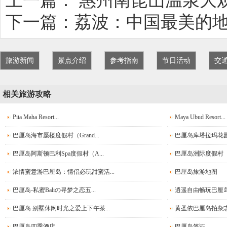
上一篇：
惠州南昆山温泉大
巴厘岛旅游注意事项：
下一篇：
荔波：中国最美的
1、请紧记旅程中集合时
遇特殊情况需和领队商
旅游新闻
景点介绍
参考指南
节日活动
交
2、到达饭店大厅内等待
相关旅游攻略
以二人一间为原则，外
Pita Maha Resort...
Maya Ubud Resort...
以便同房者使用。分配
巴厘岛海市蜃楼度假村（Grand...
巴厘岛库塔拉玛花园酒
妥善保管，贵重物品可
巴厘岛阿斯顿巴利Spa度假村（A...
巴厘岛洲际度假村（Int
话费、饮料费结清。离
浓情蜜意游巴厘岛：情侣必玩甜蜜活...
巴厘岛旅游地图
使用。
巴厘岛-私蜜Baliの寻梦之恋五...
逍遥自由畅玩巴厘岛
巴厘岛 别墅休闲时光之爱上下午茶...
3、客人如到境外后中途
黄圣依巴厘岛拍杂志 
巴厘岛四季酒店
巴厘岛签证