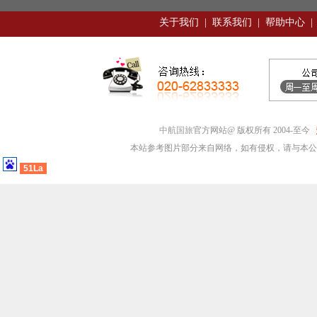
语，外交语以英语、荷
关于我们
|
联系我们
|
帮助中心
|
9、天气：现阶段巴厘岛
10、时间：雅加达时间
时间相同。
11、电压：一般酒店都可
中航国旅
官方网站@ 版权所有 2004-至今
本站参考图片部分来自网络，如有侵权，请与本公
孔插头）。
51La
12、药物：请各团友自
13、注：请自备日常生
高指数的防晒油，计算
14、重要电话：巴里岛旅游局: