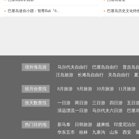
费用。
巴厘岛迷你小团：智尊Bali『6...
巴厘岛历史文化特
4、旅游以观光为主，若
否购买以免影响旅程时
5、请客人自行购买旅游
买，本社已经包含责任
境外海岛游
马尔代夫自由行
巴厘岛自由行
普吉岛
6、贷币：巴厘岛的国家货
汪岛旅游
长滩岛自由行
关岛自由行
夏
在机场，酒店，导游兑
按月份查找
8月旅游
9月旅游
10月旅游
11月旅游
7、饮食：巴厘岛早餐主
按天数查找
一日游
两日游
三日游
四日游
五日
清远漂流一日游
马尔代夫六日游
巴厘
如有忌者请自备零食。
热门目的地
新马泰
日韩旅游
越柬线
印度尼泊尔
8、语言：巴厘岛当地使
华东五市
桂林
九寨沟
山东
西安