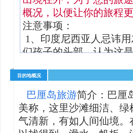
概况，以便让你的旅程
注意事项：
1、印度尼西亚人忌讳用
们孩子的头部，认为这
谈应避开政治、
宗教等话题；在印度尼
目的地概况
2、到巴厘岛旅游别忘了
巴厘岛旅游
简介：巴厘岛
里的太阳可不是闹着玩
美称，这里沙滩细洁、绿
3、在街上购物时要留意
气清新，有如人间仙境。
船”嘛。