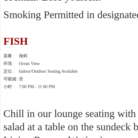
Smoking Permitted in designate
FISH
菜肴 :
海鲜
环境 :
Ocean View
定位 :
Indoor/Outdoor Seating Available
可吸烟 :
否
小时 :
7:00 PM - 11:00 PM
Chill in our lounge seating with
salad at a table on the sundeck b