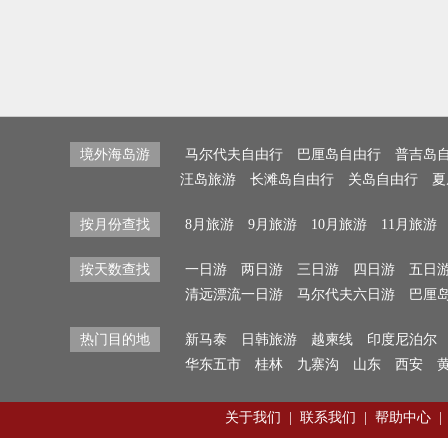
境外海岛游
马尔代夫自由行
巴厘岛自由行
普吉岛
汪岛旅游
长滩岛自由行
关岛自由行
夏
按月份查找
8月旅游
9月旅游
10月旅游
11月旅游
按天数查找
一日游
两日游
三日游
四日游
五日
清远漂流一日游
马尔代夫六日游
巴厘
热门目的地
新马泰
日韩旅游
越柬线
印度尼泊尔
华东五市
桂林
九寨沟
山东
西安
关于我们
|
联系我们
|
帮助中心
|