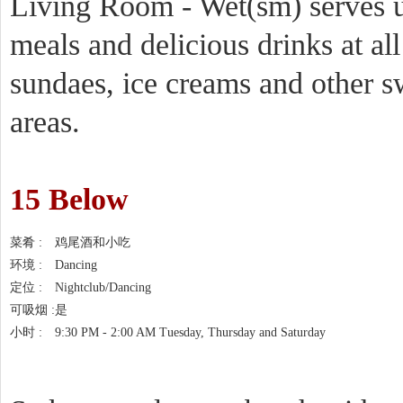
Living Room - Wet(sm) serves u
meals and delicious drinks at al
sundaes, ice creams and other s
areas.
15 Below
菜肴 :
鸡尾酒和小吃
环境 :
Dancing
定位 :
Nightclub/Dancing
可吸烟 :
是
小时 :
9:30 PM - 2:00 AM Tuesday, Thursday and Saturday