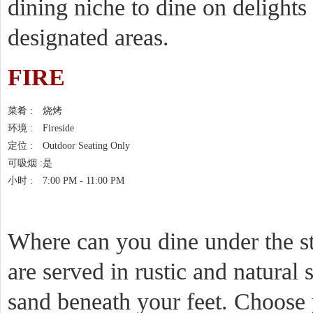
dining niche to dine on delights
designated areas.
FIRE
菜肴 :
烧烤
环境 :
Fireside
定位 :
Outdoor Seating Only
可吸烟 :
是
小时 :
7:00 PM - 11:00 PM
Where can you dine under the s
are served in rustic and natura
sand beneath your feet. Choose y