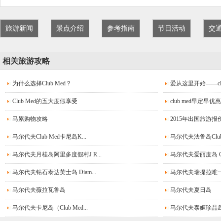
旅游新闻
景点介绍
参考指南
节日活动
交
相关旅游攻略
为什么选择Club Med？
爱从这里开始——club 
Club Med的五大度假享受
club med早定早优惠
马累购物攻略
2015年出国旅游报
马尔代夫Club Med卡尼岛K...
马尔代夫法鲁岛Club 
马尔代夫月桂岛阿里多度假村J R...
马尔代夫爱丽度岛 Chaa
马尔代夫钻石泰达芙士岛 Diam...
马尔代夫瑞提拉唯一岛 
马尔代夫薇拉瓦鲁岛
马尔代夫夏日岛
马尔代夫卡尼岛（Club Med...
马尔代夫泰姬珍品岛/