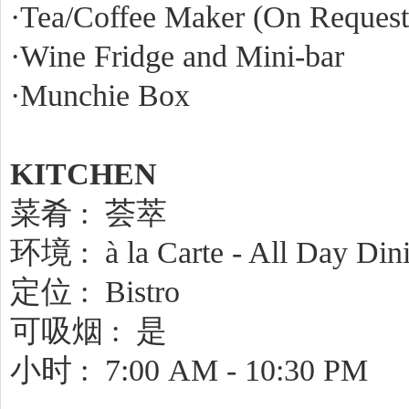
·Tea/Coffee Maker (On Request
·Wine Fridge and Mini-bar
·Munchie Box
KITCHEN
菜肴 : 荟萃
环境 : à la Carte - All Day Di
定位 : Bistro
可吸烟 : 是
小时 : 7:00 AM - 10:30 PM